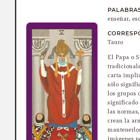
PALABRAS
enseñar, es
CORRESP
Tauro
El Papa o S
tradicional
carta impli
sólo signif
los grupos 
significado
las normas,
crean la ar
mantenerlos
imágenes n