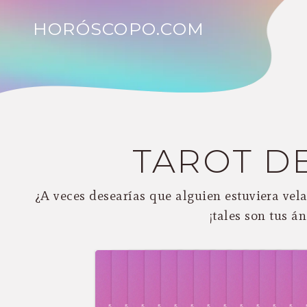
HORÓSCOPO.COM
TAROT D
¿A veces desearías que alguien estuviera ve
¡tales son tus á