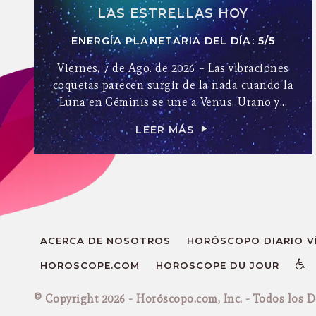
LAS ESTRELLAS HOY
ENERGÍA PLANETARIA DEL DÍA: 5/5
Viernes, 7 de Ago. de 2026 – Las vibraciones
coquetas parecen surgir de la nada cuando la
Luna en Géminis se une a Venus, Urano y...
LEER MÁS
ACERCA DE NOSOTROS
HORÓSCOPO DIARIO VÍ
HOROSCOPE.COM
HOROSCOPE DU JOUR
© Copyright 2026 - Horóscopo.com, Inc. - Todos los 