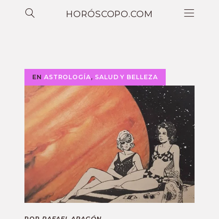
HORÓSCOPO.COM
EN
ASTROLOGÍA
,
SALUD Y BELLEZA
POR
RAFAEL ARAGÓN