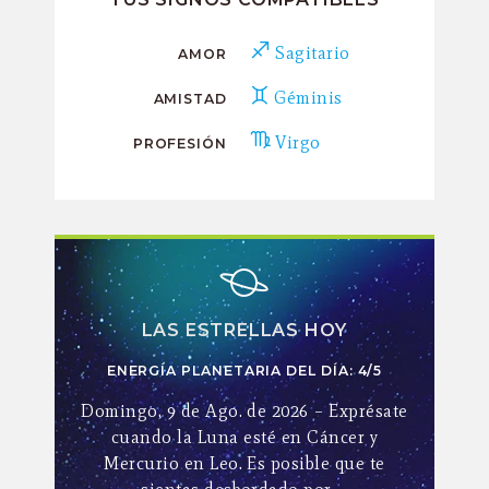
Sagitario
AMOR
Géminis
AMISTAD
Virgo
PROFESIÓN
LAS ESTRELLAS HOY
ENERGÍA PLANETARIA DEL DÍA: 4/5
Domingo, 9 de Ago. de 2026 – Exprésate
cuando la Luna esté en Cáncer y
Mercurio en Leo. Es posible que te