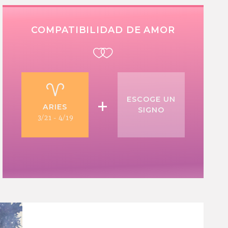
COMPATIBILIDAD DE AMOR
+
ESCOGE UN
ARIES
SIGNO
3/21 - 4/19