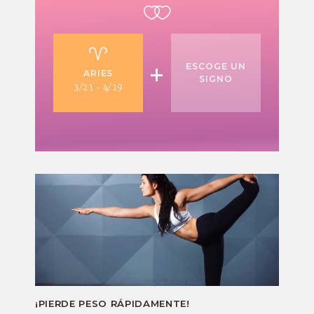
+
ESCOGE UN
ARIES
SIGNO
3/21 - 4/19
¡PIERDE PESO RÁPIDAMENTE!