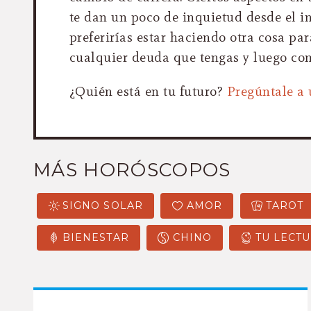
te dan un poco de inquietud desde el in
preferirías estar haciendo otra cosa pa
cualquier deuda que tengas y luego com
¿Quién está en tu futuro?
Pregúntale a 
MÁS HORÓSCOPOS
SIGNO SOLAR
AMOR
TAROT
BIENESTAR
CHINO
TU LECTU