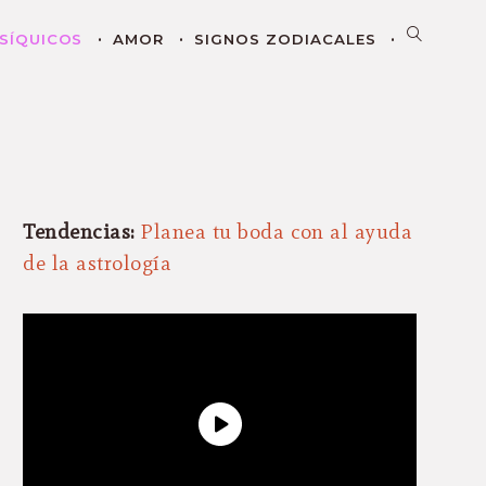
SÍQUICOS
AMOR
SIGNOS ZODIACALES
Tendencias:
Planea tu boda con al ayuda
de la astrología