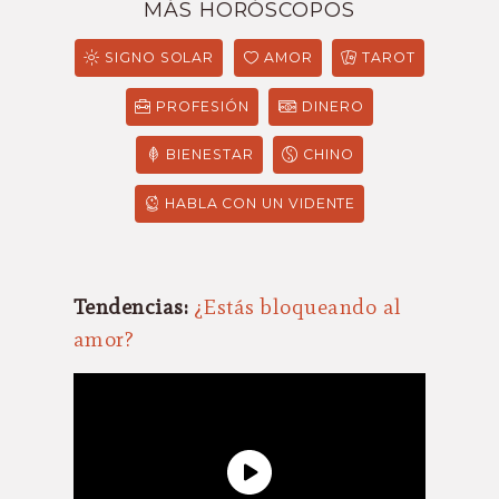
MÁS HORÓSCOPOS
SIGNO SOLAR
AMOR
TAROT
PROFESIÓN
DINERO
BIENESTAR
CHINO
HABLA CON UN VIDENTE
Tendencias:
¿Estás bloqueando al
amor?