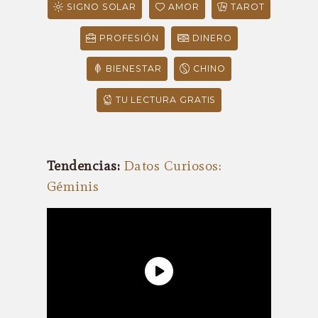
SIGNO SOLAR
AMOR
TAROT
PROFESIÓN
DINERO
BIENESTAR
CHINO
TU LECTURA GRATIS
Tendencias:
Datos Curiosos:
Géminis