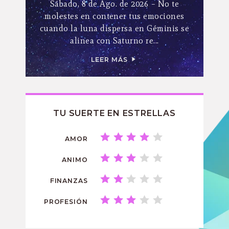
Sábado, 8 de Ago. de 2026 – No te
molestes en contener tus emociones
cuando la luna dispersa en Géminis se
alinea con Saturno re...
LEER MÁS
TU SUERTE EN ESTRELLAS
AMOR
ANIMO
FINANZAS
PROFESIÓN