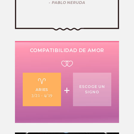
- PABLO NERUDA
COMPATIBILIDAD DE AMOR
+
ESCOGE UN
ARIES
SIGNO
3/21 - 4/19