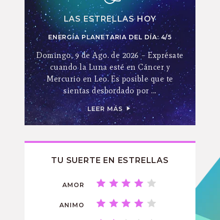
LAS ESTRELLAS HOY
ENERGÍA PLANETARIA DEL DÍA: 4/5
Domingo, 9 de Ago. de 2026 – Exprésate
cuando la Luna esté en Cáncer y
Mercurio en Leo. Es posible que te
sientas desbordado por ...
LEER MÁS
TU SUERTE EN ESTRELLAS
AMOR
ANIMO