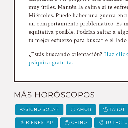
muy útiles. Mantén la calma si te enfre
Miércoles. Puede haber una guerra enc
un comportamiento problemático. Es im
equitativa posible. Podrías saltar a al
tu mejor esfuerzo para buscarle el lado
¿Estás buscando orientación?
Haz clic
psíquica gratuita.
MÁS HORÓSCOPOS
SIGNO SOLAR
AMOR
TAROT
BIENESTAR
CHINO
TU LECTU