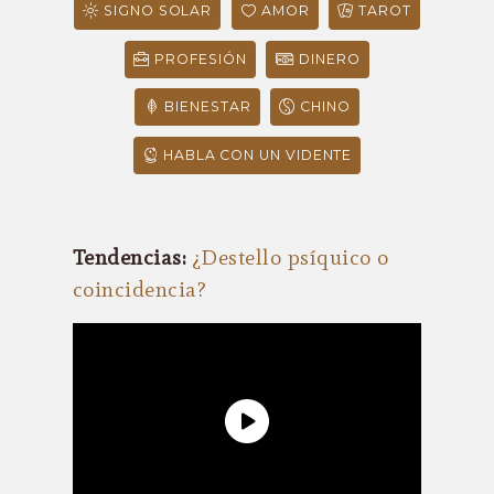
SIGNO SOLAR
AMOR
TAROT
PROFESIÓN
DINERO
BIENESTAR
CHINO
HABLA CON UN VIDENTE
Tendencias:
¿Destello psíquico o
coincidencia?