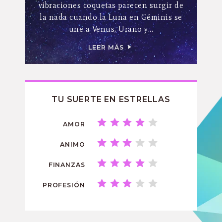
vibraciones coquetas parecen surgir de
la nada cuando la Luna en Géminis se
une a Venus, Urano y...
LEER MÁS
TU SUERTE EN ESTRELLAS
AMOR
ANIMO
FINANZAS
PROFESIÓN