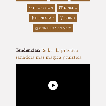
PROFESIÓN
DINERO
BIENESTAR
CHINO
CONSULTA EN VIVO
Tendencias:
Reiki—la práctica
sanadora más mágica y mística