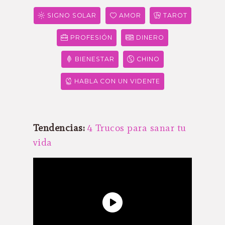
SIGNO SOLAR
AMOR
TAROT
PROFESIÓN
DINERO
BIENESTAR
CHINO
HABLA CON UN VIDENTE
Tendencias:
4 Trucos para sanar tu
vida