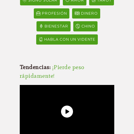
SIGNO SOLAR
AMOR
TAROT
PROFESIÓN
DINERO
BIENESTAR
CHINO
HABLA CON UN VIDENTE
Tendencias:
¡Pierde peso
rápidamente!