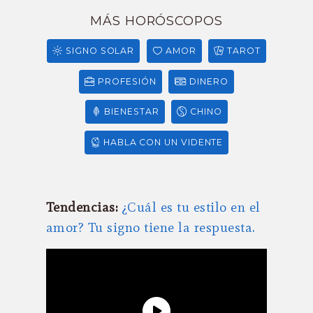
MÁS HORÓSCOPOS
SIGNO SOLAR
AMOR
TAROT
PROFESIÓN
DINERO
BIENESTAR
CHINO
HABLA CON UN VIDENTE
Tendencias:
¿Cuál es tu estilo en el
amor? Tu signo tiene la respuesta.