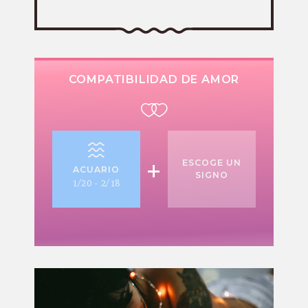
COMPATIBILIDAD DE AMOR
+
ESCOGE UN
ACUARIO
SIGNO
1/20 - 2/18