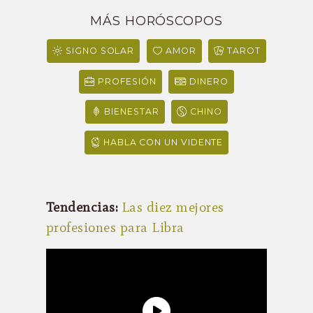
MÁS HORÓSCOPOS
SIGNO SOLAR
AMOR
TAROT
PROFESIÓN
DINERO
BIENESTAR
CHINO
HABLA CON UN VIDENTE
Tendencias:
Las diez mejores
profesiones para Libra