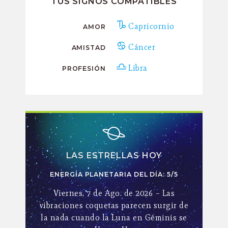
TUS SIGNOS COMPATIBLES
Capricornio
AMOR
Cáncer
AMISTAD
Libra
PROFESIÓN
LAS ESTRELLAS HOY
ENERGÍA PLANETARIA DEL DÍA: 5/5
Viernes, 7 de Ago. de 2026 – Las
vibraciones coquetas parecen surgir de
la nada cuando la Luna en Géminis se