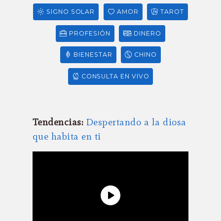
SIGNO SOLAR
AMOR
TAROT
PROFESIÓN
DINERO
BIENESTAR
CHINO
CONSULTA EN VIVO
Tendencias:
Despertando a la diosa
que habita en ti