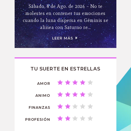
Sábado, 8 de Ago. de 2026 – No te
molestes en contener tus emociones
cuando la luna dispersa en Géminis se
alinea con Saturno re...
LEER MÁS
TU SUERTE EN ESTRELLAS
AMOR
ANIMO
FINANZAS
PROFESIÓN